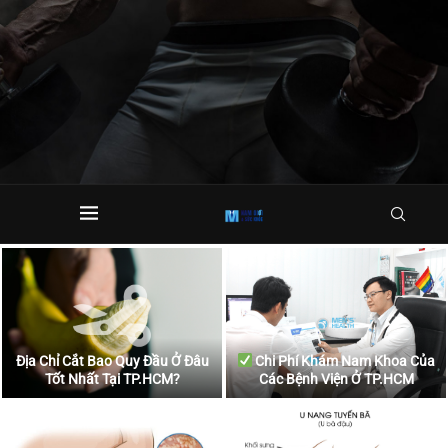
Địa Chỉ Cắt Bao Quy Đầu Ở Đâu
Chi Phí Khám Nam Khoa Của
Tốt Nhất Tại TP.HCM?
Các Bệnh Viện Ở TP.HCM