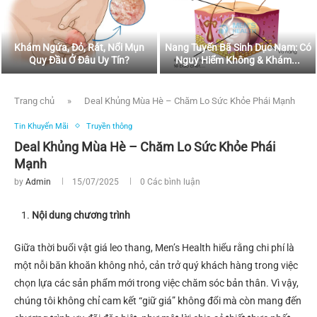
Khám Ngứa, Đỏ, Rát, Nổi Mụn
Nang Tuyến Bã Sinh Dục Nam: Có
Quy Đầu Ở Đâu Uy Tín?
Nguy Hiểm Không & Khám...
Trang chủ
»
Deal Khủng Mùa Hè – Chăm Lo Sức Khỏe Phái Mạnh
Tin Khuyến Mãi
Truyền thông
Deal Khủng Mùa Hè – Chăm Lo Sức Khỏe Phái
Mạnh
by
Admin
15/07/2025
0 Các bình luận
Nội dung chương trình
Giữa thời buổi vật giá leo thang, Men’s Health hiểu rằng chi phí là
một nỗi băn khoăn không nhỏ, cản trở quý khách hàng trong việc
chọn lựa các sản phẩm mới trong việc chăm sóc bản thân. Vì vậy,
chúng tôi không chỉ cam kết “giữ giá” không đổi mà còn mang đến