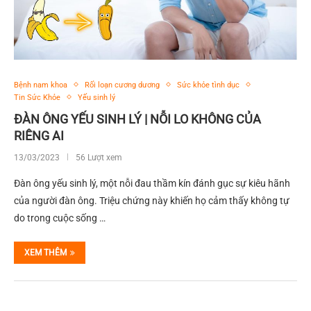
Bệnh nam khoa
Rối loạn cương dương
Sức khỏe tình dục
Tin Sức Khỏe
Yếu sinh lý
ĐÀN ÔNG YẾU SINH LÝ | NỖI LO KHÔNG CỦA
RIÊNG AI
13/03/2023
56 Lượt xem
Đàn ông yếu sinh lý, một nỗi đau thầm kín đánh gục sự kiêu hãnh
của người đàn ông. Triệu chứng này khiến họ cảm thấy không tự
do trong cuộc sống …
XEM THÊM