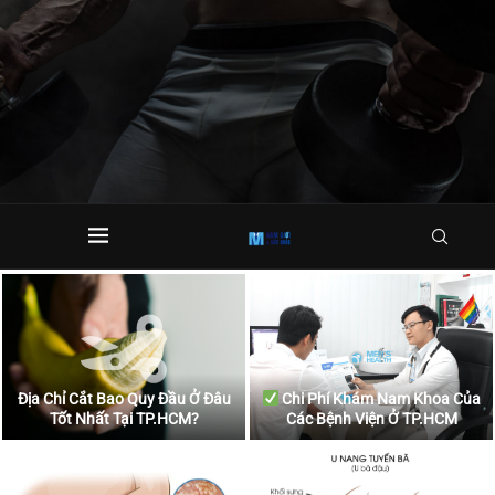
Địa Chỉ Cắt Bao Quy Đầu Ở Đâu
Chi Phí Khám Nam Khoa Của
Tốt Nhất Tại TP.HCM?
Các Bệnh Viện Ở TP.HCM