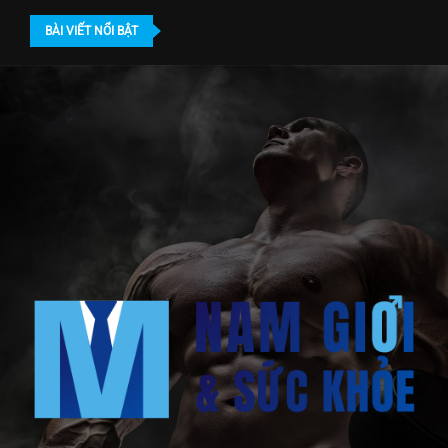
BÀI VIẾT NỔI BẬT
m nam khoa ở đâu TPHCM? Địa chỉ...
Bác sĩ gần 20 năm dấn thân điều...