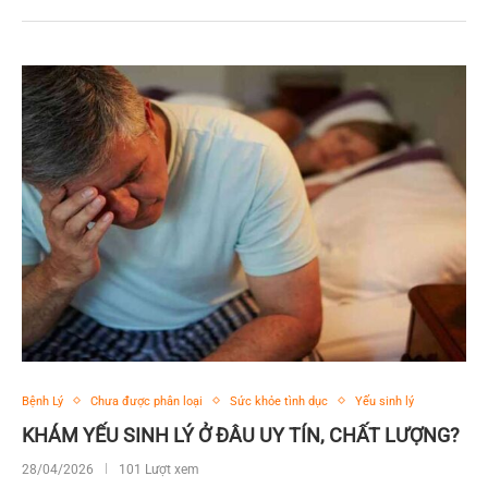
Bệnh Lý
Chưa được phân loại
Sức khỏe tình dục
Yếu sinh lý
KHÁM YẾU SINH LÝ Ở ĐÂU UY TÍN, CHẤT LƯỢNG?
28/04/2026
101 Lượt xem