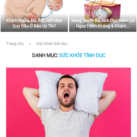
Khám Ngứa, Đỏ, Rát, Nổi Mụn
Nang Tuyến Bã Sinh Dục Nam: Có
Quy Đầu Ở Đâu Uy Tín?
Nguy Hiểm Không & Khám...
Trang chủ
»
Sức khỏe tình dục
DANH MỤC:
SỨC KHỎE TÌNH DỤC