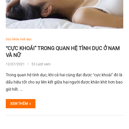
Sức khỏe tình dục
“CỰC KHOÁI” TRONG QUAN HỆ TÌNH DỤC Ở NAM
VÀ NỮ
12/07/2021
53 Lượt xem
Trong quan hệ tình dục, khi cả hai cùng đạt được “cực khoái” đó là
dấu hiệu tốt cho sự liên kết giữa hai người được khăn khít hơn bao
giờ hết. …
XEM THÊM