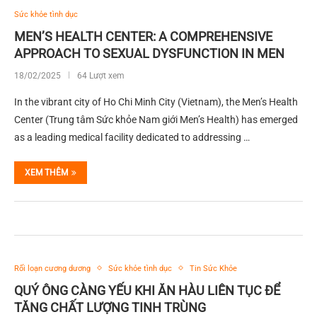
Sức khỏe tình dục
MEN’S HEALTH CENTER: A COMPREHENSIVE
APPROACH TO SEXUAL DYSFUNCTION IN MEN
18/02/2025
64 Lượt xem
In the vibrant city of Ho Chi Minh City (Vietnam), the Men’s Health
Center (Trung tâm Sức khỏe Nam giới Men’s Health) has emerged
as a leading medical facility dedicated to addressing …
XEM THÊM
Rối loạn cương dương
Sức khỏe tình dục
Tin Sức Khỏe
QUÝ ÔNG CÀNG YẾU KHI ĂN HÀU LIÊN TỤC ĐỂ
TĂNG CHẤT LƯỢNG TINH TRÙNG