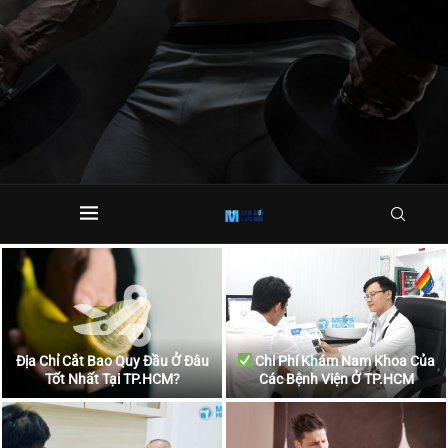
Địa Chỉ Cắt Bao Quy Đầu Ở Đâu
Chi Phí Khám Nam Khoa Của
Tốt Nhất Tại TP.HCM?
Các Bệnh Viện Ở TP.HCM