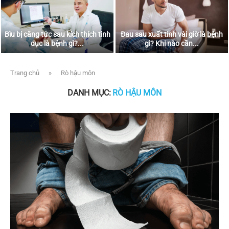
Bìu bị căng tức sau kích thích tình
Đau sau xuất tinh vài giờ là bệnh
dục là bệnh gì?...
gì? Khi nào cần...
Trang chủ
»
Rò hậu môn
DANH MỤC:
RÒ HẬU MÔN