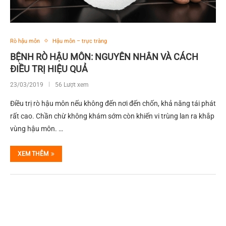
Rò hậu môn
Hậu môn – trực tràng
BỆNH RÒ HẬU MÔN: NGUYÊN NHÂN VÀ CÁCH
ĐIỀU TRỊ HIỆU QUẢ
23/03/2019
56 Lượt xem
Điều trị rò hậu môn nếu không đến nơi đến chốn, khả năng tái phát
rất cao. Chần chừ không khám sớm còn khiến vi trùng lan ra khắp
vùng hậu môn. …
XEM THÊM