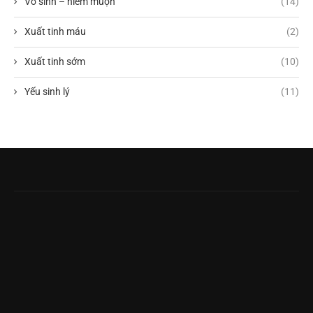
Vô sinh – hiếm muộn
(14)
Xuất tinh máu
(2)
Xuất tinh sớm
(10)
Yếu sinh lý
(11)