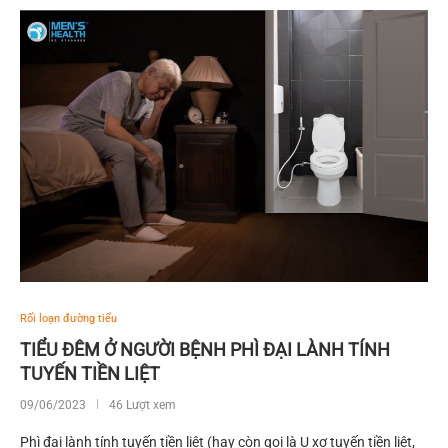
Rối loạn đường tiểu
TIỂU ĐÊM Ở NGƯỜI BỆNH PHÌ ĐẠI LÀNH TÍNH
TUYẾN TIỀN LIỆT
09/06/2023
46 Lượt xem
Phì đại lành tính tuyến tiền liệt (hay còn gọi là U xơ tuyến tiền liệt,