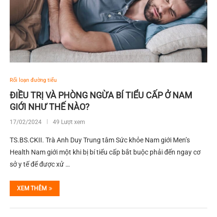
Rối loạn đường tiểu
ĐIỀU TRỊ VÀ PHÒNG NGỪA BÍ TIỂU CẤP Ở NAM
GIỚI NHƯ THẾ NÀO?
17/02/2024
49 Lượt xem
TS.BS.CKII. Trà Anh Duy Trung tâm Sức khỏe Nam giới Men’s
Health Nam giới một khi bị bí tiểu cấp bắt buộc phải đến ngay cơ
sở y tế để được xử …
XEM THÊM