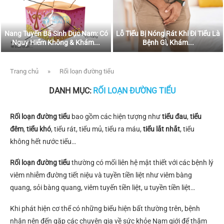
Nang Tuyến Bã Sinh Dục Nam: Có
Lỗ Tiểu Bị Nóng Rát Khi Đi Tiểu Là
Nguy Hiểm Không & Khám...
Bệnh Gì, Khám...
Trang chủ
»
Rối loạn đường tiểu
DANH MỤC:
RỐI LOẠN ĐƯỜNG TIỂU
Rối loạn đường tiểu
bao gồm các hiện tượng như
tiểu đau
,
tiểu
đêm
,
tiểu khó
, tiểu rát, tiểu mủ, tiểu ra máu,
tiểu lắt nhắt
, tiểu
không hết nước tiểu…
Rối loạn đường tiểu
thường có mối liên hệ mật thiết với các bệnh lý
viêm nhiễm đường tiết niệu và tuyền tiền liệt như viêm bàng
quang, sỏi bàng quang, viêm tuyến tiền liệt, u tuyền tiền liệt…
Khi phát hiện cơ thể có những biểu hiện bất thường trên, bệnh
nhân nên đến gặp các chuyên gia về sức khỏe Nam giới để thăm