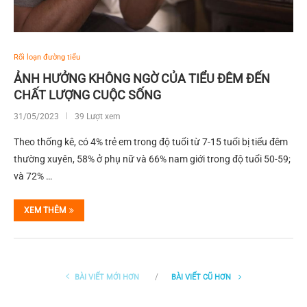
Rối loạn đường tiểu
ẢNH HƯỞNG KHÔNG NGỜ CỦA TIỂU ĐÊM ĐẾN
CHẤT LƯỢNG CUỘC SỐNG
31/05/2023
39 Lượt xem
Theo thống kê, có 4% trẻ em trong độ tuổi từ 7-15 tuổi bị tiểu đêm
thường xuyên, 58% ở phụ nữ và 66% nam giới trong độ tuổi 50-59;
và 72% …
XEM THÊM
BÀI VIẾT MỚI HƠN
BÀI VIẾT CŨ HƠN