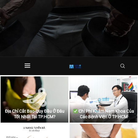
Địa Chỉ Cắt Bao Quy Đầu Ở Đâu
Chi Phí Khám Nam Khoa Của
Tốt Nhất Tại TP.HCM?
Các Bệnh Viện Ở TP.HCM