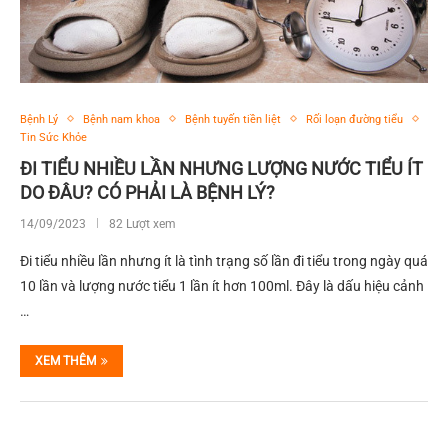
Bệnh Lý
Bệnh nam khoa
Bệnh tuyến tiền liệt
Rối loạn đường tiểu
Tin Sức Khỏe
ĐI TIỂU NHIỀU LẦN NHƯNG LƯỢNG NƯỚC TIỂU ÍT
DO ĐÂU? CÓ PHẢI LÀ BỆNH LÝ?
14/09/2023
82 Lượt xem
Đi tiểu nhiều lần nhưng ít là tình trạng số lần đi tiểu trong ngày quá
10 lần và lượng nước tiểu 1 lần ít hơn 100ml. Đây là dấu hiệu cảnh
…
XEM THÊM