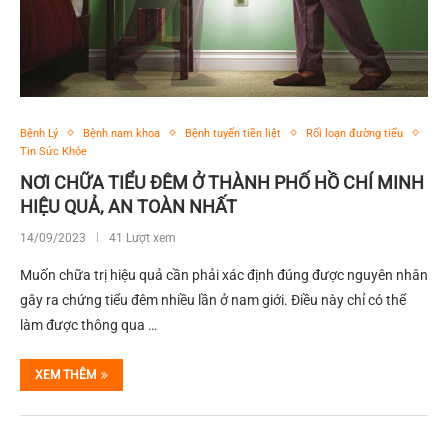
Bệnh Lý
Bệnh nam khoa
Bệnh tuyến tiền liệt
Rối loạn đường tiểu
Tin Sức Khỏe
NƠI CHỮA TIỂU ĐÊM Ở THÀNH PHỐ HỒ CHÍ MINH
HIỆU QUẢ, AN TOÀN NHẤT
14/09/2023
41 Lượt xem
Muốn chữa trị hiệu quả cần phải xác định đúng được nguyên nhân
gây ra chứng tiểu đêm nhiều lần ở nam giới. Điều này chỉ có thể
làm được thông qua …
XEM THÊM