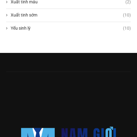
Xuất tinh máu
(2)
Xuất tinh sớm
(10)
Yếu sinh lý
(10)