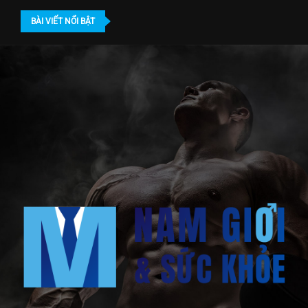
BÀI VIẾT NỔI BẬT
 nam khoa ở đâu TPHCM? Địa chỉ...
Bác sĩ gần 20 năm dấn thân điều...