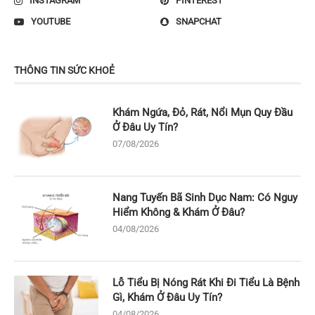
INSTAGRAM
PINTEREST
YOUTUBE
SNAPCHAT
THÔNG TIN SỨC KHOẺ
Khám Ngứa, Đỏ, Rát, Nổi Mụn Quy Đầu
Ở Đâu Uy Tín?
07/08/2026
Nang Tuyến Bã Sinh Dục Nam: Có Nguy
Hiểm Không & Khám Ở Đâu?
04/08/2026
Lỗ Tiểu Bị Nóng Rát Khi Đi Tiểu Là Bệnh
Gì, Khám Ở Đâu Uy Tín?
04/08/2026