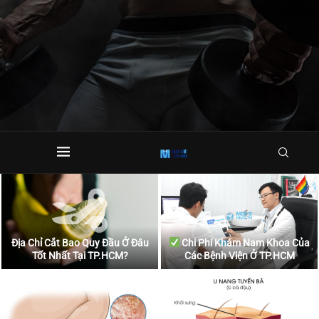
Địa Chỉ Cắt Bao Quy Đầu Ở Đâu
Chi Phí Khám Nam Khoa Của
Tốt Nhất Tại TP.HCM?
Các Bệnh Viện Ở TP.HCM