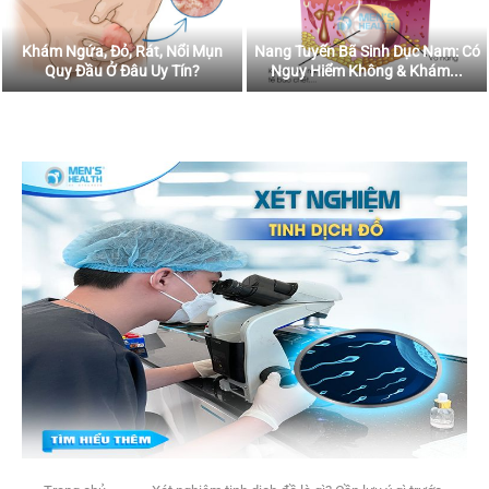
Khám Ngứa, Đỏ, Rát, Nổi Mụn
Nang Tuyến Bã Sinh Dục Nam: Có
Quy Đầu Ở Đâu Uy Tín?
Nguy Hiểm Không & Khám...