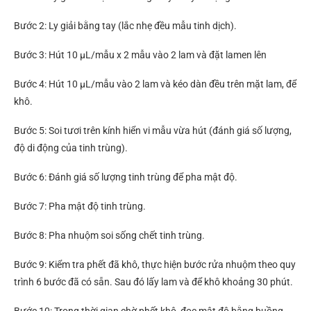
Bước 2: Ly giải bằng tay (lắc nhẹ đều mẫu tinh dịch).
Bước 3: Hút 10 μL/mẫu x 2 mẫu vào 2 lam và đặt lamen lên
Bước 4: Hút 10 μL/mẫu vào 2 lam và kéo dàn đều trên mặt lam, để
khô.
Bước 5: Soi tươi trên kính hiển vi mẫu vừa hút (đánh giá số lượng,
độ di động của tinh trùng).
Bước 6: Đánh giá số lượng tinh trùng để pha mật độ.
Bước 7: Pha mật độ tinh trùng.
Bước 8: Pha nhuộm soi sống chết tinh trùng.
Bước 9: Kiểm tra phết đã khô, thực hiện bước rửa nhuộm theo quy
trình 6 bước đã có sẵn. Sau đó lấy lam và để khô khoảng 30 phút.
Bước 10: Trong thời gian chờ phết khô, đọc mật độ bằng buồng