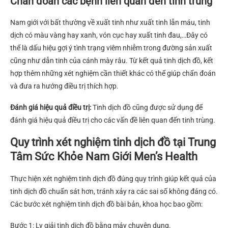
Chẩn đoán các bệnh liên quan đến tinh trùng
Nam giới với bất thường về xuất tinh
như
xuất tinh lẫn máu, tinh
dịch có màu vàng hay xanh, vón cục hay xuất tinh đau,…
Đây
có
thể là dấu hiệu gợi ý tình trạng viêm nhiễm trong đường sản xuất
cũng như dẫn tinh của cánh
mày
râu. Từ kết quả tinh dịch đồ, kết
hợp thêm những xét nghiệm cần thiết khác có thể giúp chẩn đoán
và đưa ra hướng điều trị thích hợp.
Đánh giá hiệu quả điều trị:
Tinh dịch đồ cũng được sử dụng để
đánh giá hiệu quả điều trị cho các vấn đề liên quan đến tinh trùng.
Quy trình xét nghiệm tinh dịch đồ tại Trung
Tâm Sức Khỏe Nam Giới Men’s Health
Thực hiện xét nghiệm tinh dịch đồ đúng quy trình giúp kết quả của
tinh dịch đồ chuẩn sát hơn, tránh xảy ra các sai số không đáng có.
Các bước xét nghiệm tinh dịch đồ bài bản, khoa học bao gồm:
Bước 1: Ly giải tinh dịch đồ bằng máy chuyên dụng.