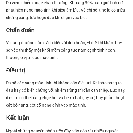
Do viêm nhiễm hoặc chấn thương. Khoảng 30% nam giới tình cờ
phát hiện nang mào tinh khi siêu âm bìu. Và chỉ số ít họ là có triệu
chứng căng, tức hoặc đau khi chạm vào bìu.
Chẩn đoán
Vì nang thường nằm tách biệt với tinh hoàn, vì thế khi khám hay
sờ vào thì thấy một khối mềm căng tức nằm cạnh tinh hoàn,
thường ở vị trí đầu mào tinh.
Điều trị
Đa số các nang mào tinh thì không cần điều trị. Khi nào nang to,
đau hay có biến chứng vỡ, nhiễm trùng thì cần can thiệp. Lúc này,
điều trị có thể bằng chọc hút và tiêm chất gây xơ, hay phẫu thuật
cắt bỏ nang, cột cổ nang dính vào mào tinh.
Kết luận
Ngoài những nguyên nhân trên đây, vẫn còn rất nhiều nguyên