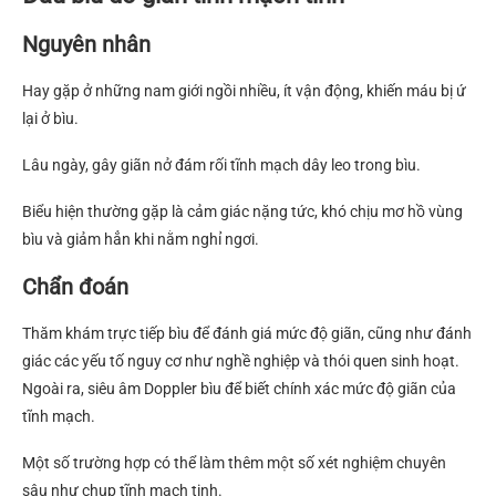
Nguyên nhân
Hay gặp ở những nam giới ngồi nhiều, ít vận động, khiến máu bị ứ
lại ở bìu.
Lâu ngày, gây giãn nở đám rối tĩnh mạch dây leo trong bìu.
Biểu hiện thường gặp là cảm giác nặng tức, khó chịu mơ hồ vùng
bìu và giảm hẳn khi nằm nghỉ ngơi.
Chẩn đoán
Thăm khám trực tiếp bìu để đánh giá mức độ giãn, cũng như đánh
giác các yếu tố nguy cơ như nghề nghiệp và thói quen sinh hoạt.
Ngoài ra, siêu âm Doppler bìu để biết chính xác mức độ giãn của
tĩnh mạch.
Một số trường hợp có thể làm thêm một số xét nghiệm chuyên
sâu như chụp tĩnh mạch tinh.