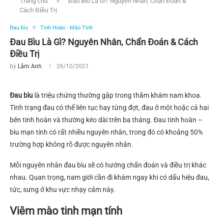
Trang chủ
»
Đau Bìu Là Gì? Nguyên Nhân, Chẩn Đoán &
Cách Điều Trị
Đau bìu
Tinh Hoàn - Mào Tinh
Đau Bìu Là Gì? Nguyên Nhân, Chẩn Đoán & Cách
Điều Trị
by
Lâm Anh
26/10/2021
Đau bìu
là triệu chứng thường gặp trong thăm khám nam khoa.
Tình trạng đau có thể liên tục hay từng đợt, đau ở một hoặc cả hai
bên tinh hoàn và thường kéo dài trên ba tháng. Đau tinh hoàn –
bìu mạn tính có rất nhiều nguyên nhân, trong đó có khoảng 50%
trường hợp không rõ được nguyên nhân.
Mỗi nguyên nhân đau bìu sẽ có hướng chẩn đoán và điều trị khác
nhau. Quan trọng, nam giới cần đi khám ngay khi có dấu hiệu đau,
tức, sưng ở khu vực nhạy cảm này.
Viêm mào tinh mạn tính