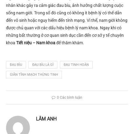
nhân khác gây ra cảm giác đau bìu, ảnh hưởng chất lượng cuộc
sống nam giới. Trong số đó cũng có không ít bệnh lý có thể dẫn
đến vô sinh hoặc nguy hiểm đến tính mạng. Vì thế, nam giới không
được chủ quan với các dấu hiệu bệnh lý nam khoa. Ngay khi có
những bất thường ở cơ quan sinh dục cần đến cơ sở y tế chuyên
khoa
Tiết niệu – Nam khoa
để thăm khám.
ĐAU BÌU
ĐAU BÌU LÀ GÌ
ĐAU TINH HOÀN
GIÃN TĨNH MẠCH THỪNG TINH
0 Các bình luận
LÂM ANH