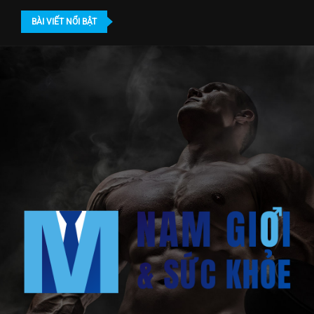
BÀI VIẾT NỔI BẬT
hám nam khoa ở đâu TPHCM? Địa chỉ...
Bác sĩ gần 20 năm dấn thân điều...