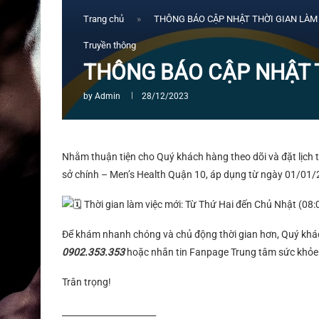
Trang chủ
»
THÔNG BÁO CẬP NHẬT THỜI GIAN LÀM 
Truyền thông
THÔNG BÁO CẬP NHẬT T
by
Admin
28/12/2023
Nhằm thuận tiện cho Quý khách hàng theo dõi và đặt lịch t
sở chính – Men’s Health Quận 10, áp dụng từ ngày 01/01/
Thời gian làm việc mới: Từ Thứ Hai đến Chủ Nhật (08:
Để khám nhanh chóng và chủ động thời gian hơn, Quý khách
0902.353.353
hoặc nhắn tin Fanpage Trung tâm sức khỏe 
Trân trọng!
______________________