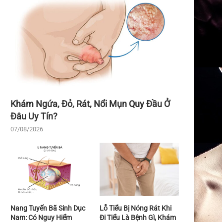
Khám Ngứa, Đỏ, Rát, Nổi Mụn Quy Đầu Ở
Đâu Uy Tín?
07/08/2026
Nang Tuyến Bã Sinh Dục
Lỗ Tiểu Bị Nóng Rát Khi
Nam: Có Nguy Hiểm
Đi Tiểu Là Bệnh Gì, Khám