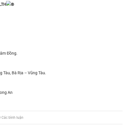
LTH
 Lâm Đồng.
g Tàu, Bà Rịa – Vũng Tàu.
Long An
0 Các bình luận