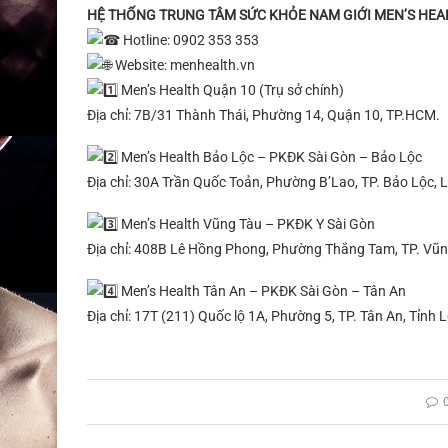
HỆ THỐNG TRUNG TÂM SỨC KHỎE NAM GIỚI MEN’S HEA
Hotline: 0902 353 353
Website: menhealth.vn
Men’s Health Quận 10 (Trụ sở chính)
Địa chỉ: 7B/31 Thành Thái, Phường 14, Quận 10, TP.HCM.
Men’s Health Bảo Lộc – PKĐK Sài Gòn – Bảo Lộc
Địa chỉ: 30A Trần Quốc Toản, Phường B’Lao, TP. Bảo Lộc,
Men’s Health Vũng Tàu – PKĐK Y Sài Gòn
Địa chỉ: 408B Lê Hồng Phong, Phường Thắng Tam, TP. Vũn
Men’s Health Tân An – PKĐK Sài Gòn – Tân An
Địa chỉ: 17T (211) Quốc lộ 1A, Phường 5, TP. Tân An, Tỉnh 