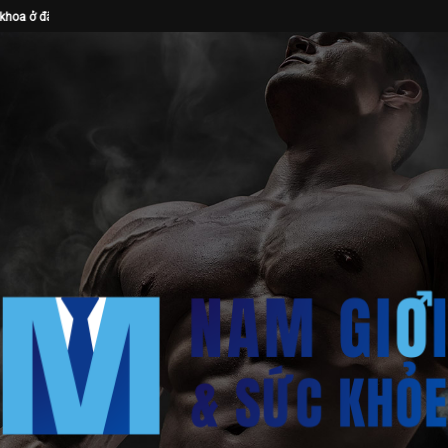
Bác sĩ gần 20 năm dấn thân điều...
Trung Tâm Sức Khỏe Nam Giới Men’s Healt