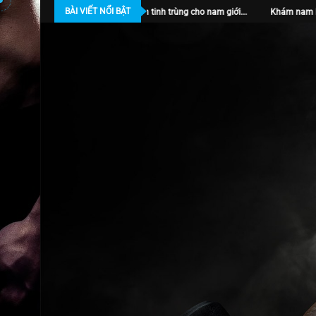
BÀI VIẾT NỔI BẬT
 tìm tinh trùng cho nam giới...
Khám nam khoa ở đâu TPHCM? Địa chỉ...