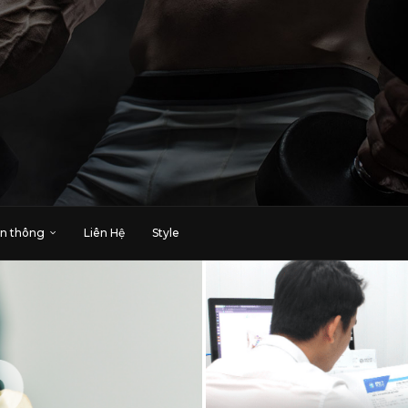
n thông
Liên Hệ
Style