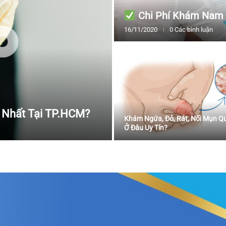
Chi Phí Khám Nam 
16/11/2020
0 Các bình luận
t Nhất Tại TP.HCM?
Khám Ngứa, Đỏ, Rát, Nổi Mụn Q
Ở Đâu Uy Tín?