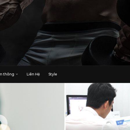
n thông
Liên Hệ
Style