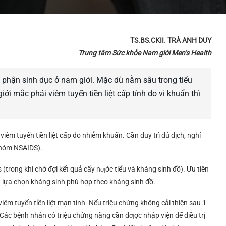
TS.BS.CKII. TRÀ ANH DUY
Trung tâm Sức khỏe Nam giới Men’s Health
ộ phận sinh dục ở nam giới. Mặc dù nằm sâu trong tiểu
i mắc phải viêm tuyến tiền liệt cấp tính do vi khuẩn thì
viêm tuyến tiền liệt cấp do nhiễm khuẩn. Cần duy trì đủ dịch, nghỉ
 nhóm NSAIDS).
trong khi chờ đợi kết quả cấy nƣớc tiểu và kháng sinh đồ). Ưu tiên
n lựa chọn kháng sinh phù hợp theo kháng sinh đồ.
 viêm tuyến tiền liệt mạn tính. Nếu triệu chứng không cải thiện sau 1
ệt. Các bệnh nhân có triệu chứng nặng cần đƣợc nhập viện để điều trị