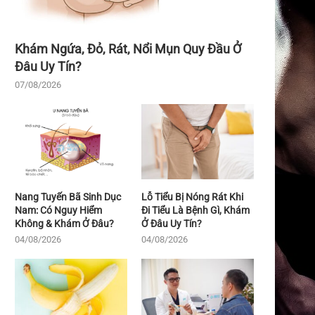
Khám Ngứa, Đỏ, Rát, Nổi Mụn Quy Đầu Ở
Đâu Uy Tín?
07/08/2026
Nang Tuyến Bã Sinh Dục
Lỗ Tiểu Bị Nóng Rát Khi
Nam: Có Nguy Hiểm
Đi Tiểu Là Bệnh Gì, Khám
Không & Khám Ở Đâu?
Ở Đâu Uy Tín?
04/08/2026
04/08/2026