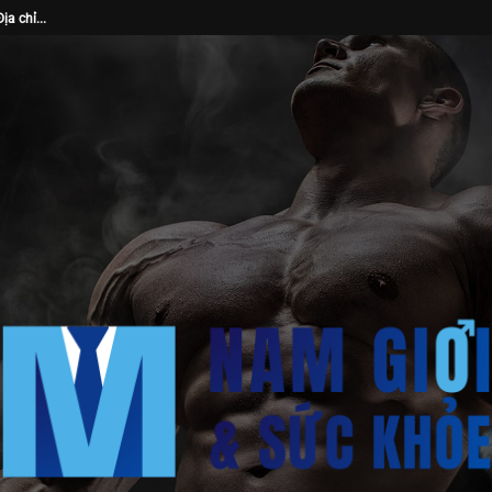
ân điều...
Trung Tâm Sức Khỏe Nam Giới Men’s Health:...
Chủ Nhật “Nân