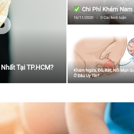
Chi Phí Khám Nam 
16/11/2020
0 Các bình luận
t Nhất Tại TP.HCM?
Khám Ngứa, Đỏ, Rát, Nổi Mụn Q
Ở Đâu Uy Tín?