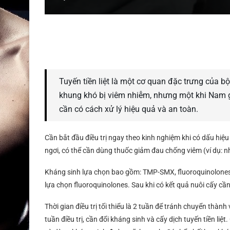
Tuyến tiền liệt là một cơ quan đặc trưng của b
khung khó bị viêm nhiễm, nhưng một khi Nam giớ
cần có cách xử lý hiệu quả và an toàn.
Cần bắt đầu điều trị ngay theo kinh nghiệm khi có dấu hiệu 
ngơi, có thể cần dùng thuốc giảm đau chống viêm (ví dụ:
Kháng sinh lựa chọn bao gồm: TMP-SMX, fluoroquinolones (
lựa chọn fluoroquinolones. Sau khi có kết quả nuôi cấy cầ
Thời gian điều trị tối thiểu là 2 tuần để tránh chuyển thành
tuần điều trị, cần đổi kháng sinh và cấy dịch tuyến tiền li