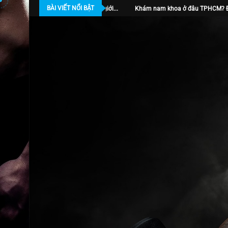
BÀI VIẾT NỔI BẬT
ới...
Khám nam khoa ở đâu TPHCM? Địa chỉ...
Bác sĩ gần 20 năm dấn th