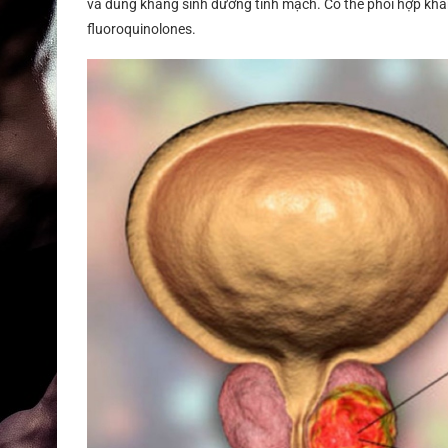
và dùng kháng sinh đường tĩnh mạch. Có thể phối hợp khá
fluoroquinolones.