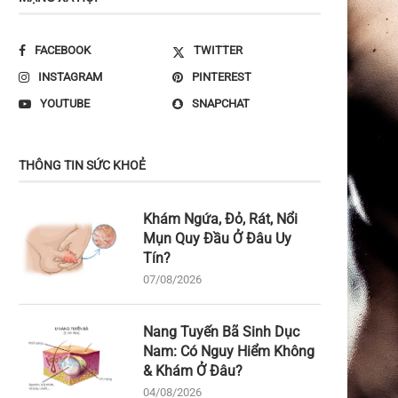
FACEBOOK
TWITTER
INSTAGRAM
PINTEREST
YOUTUBE
SNAPCHAT
THÔNG TIN SỨC KHOẺ
Khám Ngứa, Đỏ, Rát, Nổi
Mụn Quy Đầu Ở Đâu Uy
Tín?
07/08/2026
Nang Tuyến Bã Sinh Dục
Nam: Có Nguy Hiểm Không
& Khám Ở Đâu?
04/08/2026