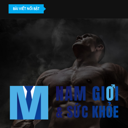
BÀI VIẾT NỔI BẬT
 nam giới...
Khám nam khoa ở đâu TPHCM? Địa chỉ...
Bác sĩ gần 20 năm