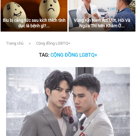
Bìu bị căng tức sau kích thích tình
Vùng Kín Nam Ẩm Ướt, Hôi Và
dục là bệnh gì?...
Ngứa Thì Nên Khám Ở...
Trang chủ
»
Cộng đồng LGBTQ+
TAG:
CỘNG ĐỒNG LGBTQ+