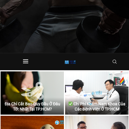
Địa Chỉ Cắt Bao Quy Đầu Ở Đâu
Chi Phí Khám Nam Khoa Của
Tốt Nhất Tại TP.HCM?
Các Bệnh Viện Ở TP.HCM