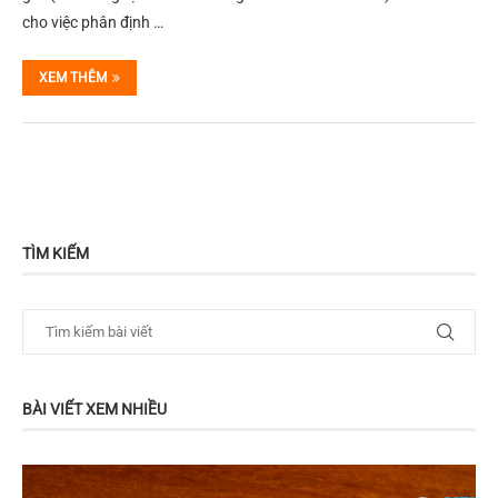
cho việc phân định …
XEM THÊM
TÌM KIẾM
BÀI VIẾT XEM NHIỀU