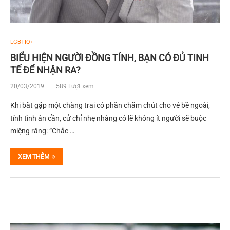
LGBTIQ+
BIỂU HIỆN NGƯỜI ĐỒNG TÍNH, BẠN CÓ ĐỦ TINH
TẾ ĐỂ NHẬN RA?
20/03/2019
589 Lượt xem
Khi bắt gặp một chàng trai có phần chăm chút cho vẻ bề ngoài,
tính tình ân cần, cử chỉ nhẹ nhàng có lẽ không ít người sẽ buộc
miệng rằng: “Chắc …
XEM THÊM