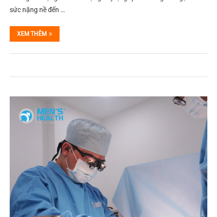
sức nặng nề đến …
XEM THÊM