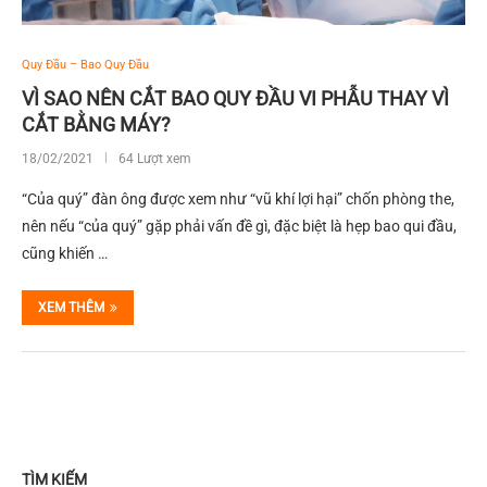
Quy Đầu – Bao Quy Đầu
VÌ SAO NÊN CẮT BAO QUY ĐẦU VI PHẪU THAY VÌ
CẮT BẰNG MÁY?
18/02/2021
64 Lượt xem
“Của quý” đàn ông được xem như “vũ khí lợi hại” chốn phòng the,
nên nếu “của quý” gặp phải vấn đề gì, đặc biệt là hẹp bao qui đầu,
cũng khiến …
XEM THÊM
TÌM KIẾM