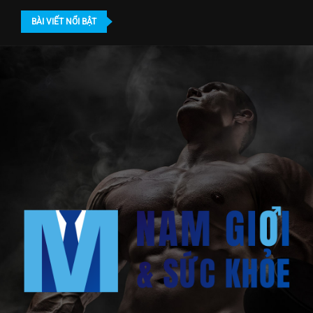
BÀI VIẾT NỔI BẬT
giới...
Khám nam khoa ở đâu TPHCM? Địa chỉ...
Bác sĩ gần 20 năm dấn 