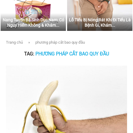
Nang Tuyến Bã Sinh Dục Nam: Có
Lỗ Tiểu Bị Nóng Rát Khi Đi Tiểu Là
Nguy Hiểm Không & Khám...
Bệnh Gì, Khám...
Trang chủ
»
phương pháp cắt bao quy đầu
TAG:
PHƯƠNG PHÁP CẮT BAO QUY ĐẦU