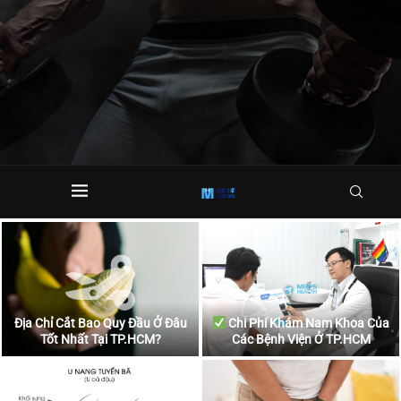
Địa Chỉ Cắt Bao Quy Đầu Ở Đâu
Chi Phí Khám Nam Khoa Của
Tốt Nhất Tại TP.HCM?
Các Bệnh Viện Ở TP.HCM