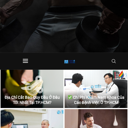
Địa Chỉ Cắt Bao Quy Đầu Ở Đâu
Chi Phí Khám Nam Khoa Của
Tốt Nhất Tại TP.HCM?
Các Bệnh Viện Ở TP.HCM