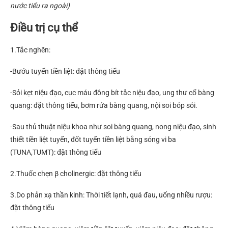
nước tiểu ra ngoài)
Điều trị cụ th
ể
1.Tắc nghẽn:
-Bướu tuyến tiền liệt: đặt thông tiểu
-Sỏi kẹt niệu đạo, cục máu đông bít tắc niệu đạo, ung thư cổ bàng
quang: đặt thông tiểu, bơm rửa bàng quang, nội soi bóp sỏi.
-Sau thủ thuật niệu khoa như soi bàng quang, nong niệu đạo, sinh
thiết tiền liệt tuyến, đốt tuyến tiền liệt bằng sóng vi ba
(TUNA,TUMT): đặt thông tiểu
2.Thuốc chẹn β cholinergic: đặt thông tiểu
3.Do phản xạ thần kinh: Thời tiết lạnh, quá đau, uống nhiều rượu:
đặt thông tiểu