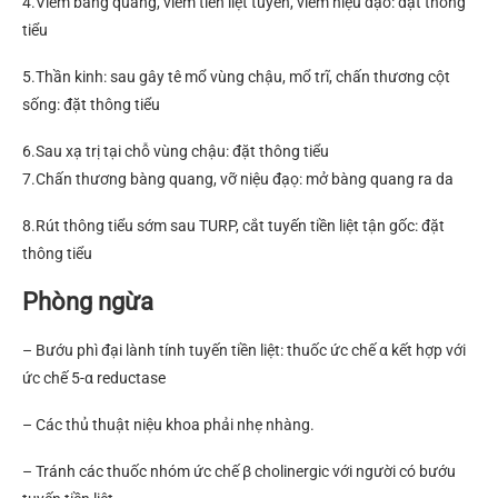
4.Viêm bàng quang, viêm tiền liệt tuyến, viêm niệu đạo: đặt thông
tiểu
5.Thần kinh: sau gây tê mổ vùng chậu, mổ trĩ, chấn thương cột
sống: đặt thông tiểu
6.Sau xạ trị tại chỗ vùng chậu: đặt thông tiểu
7.Chấn thương bàng quang, vỡ niệu đạọ: mở bàng quang ra da
8.Rút thông tiểu sớm sau TURP, cắt tuyến tiền liệt tận gốc: đặt
thông tiểu
Phòng ngừa
– Bướu phì đại lành tính tuyến tiền liệt: thuốc ức chế α kết hợp với
ức chế 5-α reductase
– Các thủ thuật niệu khoa phải nhẹ nhàng.
– Tránh các thuốc nhóm ức chế β cholinergic với người có bướu