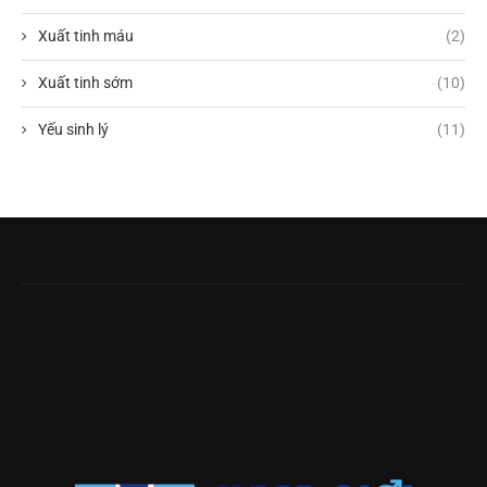
Xuất tinh máu
(2)
Xuất tinh sớm
(10)
Yếu sinh lý
(11)