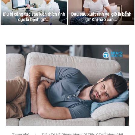
Bìu bị căng tức sau kích thích tình
Đau sau xuất tinh vài giờ là bệnh
dục là bệnh gì?...
gì? Khi nào cần...
Trang chủ
»
Điều Trị Và Phòng Ngừa Bí Tiểu Cấp Ở Nam Giới