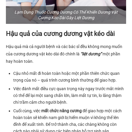
Lạm Dụng Thuốc Cương Dương Có Thể Khiến Dương Vật
Cương Kéo Dài Gây Liệt Dương
Hậu quả của cương dương vật kéo dài
Hậu quả mà cả người bệnh và các bác sĩ đều không mong muốn
của cương dương vật kéo dài đó chính là
“liệt dương”
một phần
hay hoàn toàn.
Cậu nhỏ mất đi hoàn toàn hoặc một phần thiên chức quan
trọng của nó – quá trình cương bình thường để giao hợp.
Việc đánh mất điều cực quan trọng này ngay trước mắt mình
có thể để lại một sang chấn lớn, làm mất tự tin, lo lắng thậm
chí trầm cảm cho người bệnh.
Cuối cùng, việc
mất chức năng cương
để giao hợp một cách
hoàn toàn sẽ khiến nam giới bị hiếm muộn vì không thể lên
đỉnh để xuất tinh. Để trở thành cha, các chàng không còn
cách nào phải sử dụng các biện pháp hỗ trợ sinh sản.