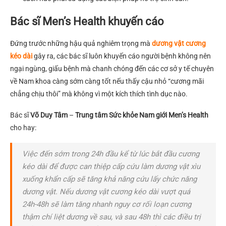
Bác sĩ Men’s Health khuyến cáo
Đứng trước những hậu quả nghiêm trọng mà
dương vật cương
kéo dài
gây ra, các bác sĩ luôn khuyến cáo người bệnh không nên
ngại ngùng, giấu bệnh mà chanh chóng đến các cơ sở y tế chuyên
về Nam khoa càng sớm càng tốt nếu thấy cậu nhỏ “cương mãi
chẳng chịu thôi” mà không vì một kích thích tình dục nào.
Bác sĩ
Võ Duy Tâm
–
Trung tâm Sức khỏe Nam giới Men’s Health
cho hay:
Việc đến sớm trong 24h đầu kể từ lúc bắt đầu cương
kéo dài để được can thiệp cấp cứu làm dương vật xìu
xuống khẩn cấp sẽ tăng khả năng cứu lấy chức năng
dương vật. Nếu dương vật cương kéo dài vượt quá
24h-48h sẽ làm tăng nhanh nguy cơ rối loạn cương
thậm chí liệt dương về sau, và sau 48h thì các điều trị