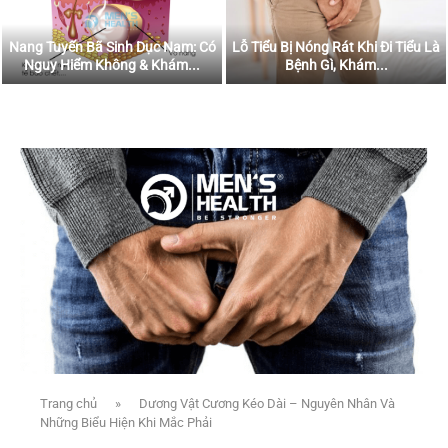
Nang Tuyến Bã Sinh Dục Nam: Có
Lỗ Tiểu Bị Nóng Rát Khi Đi Tiểu Là
Nguy Hiểm Không & Khám...
Bệnh Gì, Khám...
Trang chủ
»
Dương Vật Cương Kéo Dài – Nguyên Nhân Và
Những Biểu Hiện Khi Mắc Phải