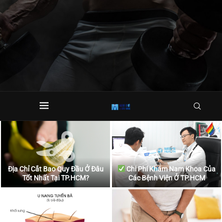
Địa Chỉ Cắt Bao Quy Đầu Ở Đâu
Chi Phí Khám Nam Khoa Của
Tốt Nhất Tại TP.HCM?
Các Bệnh Viện Ở TP.HCM