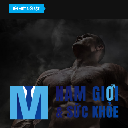
BÀI VIẾT NỔI BẬT
Khám nam khoa ở đâu TPHCM? Địa chỉ...
Bác sĩ gần 20 năm dấn thân điều.