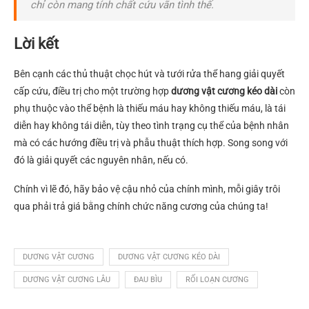
chỉ còn mang tính chất cứu vãn tình thế.
Lời kết
Bên cạnh các thủ thuật chọc hút và tưới rửa thể hang giải quyết
cấp cứu, điều trị cho một trường hợp
dương vật cương kéo dài
còn
phụ thuộc vào thể bệnh là thiếu máu hay không thiếu máu, là tái
diễn hay không tái diễn, tùy theo tình trạng cụ thể của bệnh nhân
mà có các hướng điều trị và phẫu thuật thích hợp. Song song với
đó là giải quyết các nguyên nhân, nếu có.
Chính vì lẽ đó, hãy bảo vệ cậu nhỏ của chính mình, mỗi giây trôi
qua phải trả giá bằng chính chức năng cương của chúng ta!
DƯƠNG VẬT CƯƠNG
DƯƠNG VẬT CƯƠNG KÉO DÀI
DƯƠNG VẬT CƯƠNG LÂU
ĐAU BÌU
RỐI LOẠN CƯƠNG