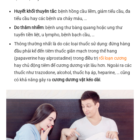
Huyết khối thuyên tắc
: bệnh hồng cầu liềm, giảm tiểu cầu, đa
tiểu cầu hay các bệnh ưa chảy máu, …
Do thâm nhiễm
: bệnh ung thư bàng quang hoặc ung thư
tuyến tiền liệt, u lympho, bệnh bạch cầu, …
Thông thường nhất là do các loại thuốc sử dụng: đứng hàng
đầu phải kể đến tiêm thuốc giãn mạch trong thể hang
(papaverine hay alprostadine) trong điều trị
rối loạn cương
hay chủ động tiêm để cương dương vật lâu hơn. Ngoài ra các
thuốc như trazodone, alcohol, thuốc hạ áp, heparine, … cũng
có khả năng gây ra
cương dương vật kéo dài
.