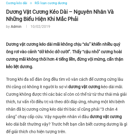
Cương kéo dài
Rối loạn cương dương
Dương Vật Cương Kéo Dài – Nguyên Nhân Và
Những Biểu Hiện Khi Mắc Phải
by
Admin
10/02/2019
Dương vật cương kéo dài mãi không chịu “xìu” khiến nhiều quý
ông rơi vào cảnh “dở khóc dở cười”. Thấy “cậu nhỏ” cương hoài
cương mãi không thôi hơn 4 tiếng liền, đừng vội mừng, cẩn thận
kẻo liệt dương.
Trong khi đa số đàn ông đều tìm vô vàn cách để cương cứng lâu
thì cũng có không ít người lo sợ vì
dương vật cương
kéo dài mãi.
Cương không được thì các bác sĩ còn có thể từ từ thư thái mà giải
thích, tư vấn rồi điều trị và theo dõi đáp ứng, nhưng một khi bệnh
nhân đã bị cương cứng kéo dài thì bác sĩ cũng phải “3 chân 4
cẳng” chạy cấp cứu. Vậy nguyên nhân vì đâu
dương vật cương
kéo dài bất thường vậy? Trước hết bạn cần biết cương dương là gì
để giải thích cho hiện tượng trên.