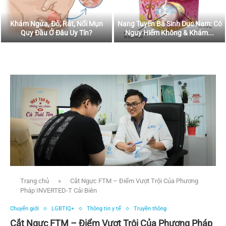
Khám Ngứa, Đỏ, Rát, Nổi Mụn
Nang Tuyến Bã Sinh Dục Nam: Có
Quy Đầu Ở Đâu Uy Tín?
Nguy Hiểm Không & Khám...
Trang chủ
»
Cắt Ngực FTM – Điểm Vượt Trội Của Phương
Pháp INVERTED-T Cải Biên
Chuyển giới
LGBTIQ+
Thông tin y tế
Truyền thông
Cắt Ngực FTM – Điểm Vượt Trội Của Phương Pháp