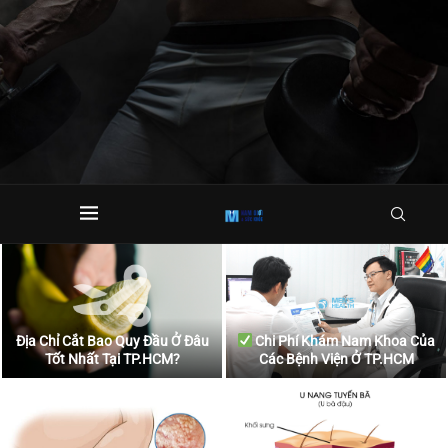
Địa Chỉ Cắt Bao Quy Đầu Ở Đâu
Chi Phí Khám Nam Khoa Của
Tốt Nhất Tại TP.HCM?
Các Bệnh Viện Ở TP.HCM