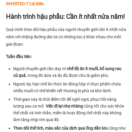
INVERTED-T Cải Biên
Hành trình hậu phẫu: Cần ít nhất nửa năm!
Quá trình theo dõi hậu phẫu của người chuyển giới cần ít nhất nửa
năm với chặng đường dài và có những lưu ý khác nhau cho mỗi
giai đoạn:
Tuần đầu tiên:
Người chuyển giới cần duy trì
chế độ ăn ít muối, bổ sung rau
củ quả
, trong đó dứa và đu đủ được cho là giảm phù.
Ngược lại, hạn chế ăn thức ăn đóng hộp vì thực phẩm chứa
nhiều muối có thể khiến vết thương bị phù và khó lành.
Thời gian này là thời điểm tốt để nghỉ ngơi, phục hồi năng
lượng sau ca mổ.
Việc đi lại nhẹ nhàng
cũng tốt cho sức khỏe
thể chất và tinh thần, miễn là hoạt động thể chất này không
làm tăng nhịp tim quá độ.
Theo dõi thể tích, màu sắc của dịch qua ống dẫn lưu
cũng như