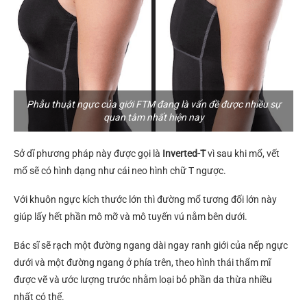
Phẫu thuật ngực của giới FTM đang là vấn đề được nhiều sự
quan tâm nhất hiện nay
Sở dĩ phương pháp này được gọi là
Inverted-T
vì sau khi mổ, vết
mổ sẽ có hình dạng như cái neo hình chữ T ngược.
Với khuôn ngực kích thước lớn thì đường mổ tương đối lớn này
giúp lấy hết phần mô mỡ và mô tuyến vú nằm bên dưới.
Bác sĩ sẽ rạch một đường ngang dài ngay ranh giới của nếp ngực
dưới và một đường ngang ở phía trên, theo hình thái thẩm mĩ
được vẽ và ước lượng trước nhằm loại bỏ phần da thừa nhiều
nhất có thể.