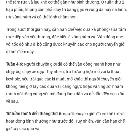
thể tắm rửa và lau khô cơ thể gần như bình thường. Ở tuần thứ 2
hậu phẫu, không cần phải duy trì băng gạc vì vùng da này đã lành,
trừ vùng núm vú có thể lành chậm hơn.
Trong suốt thời gian này, cần hạn chế việc đưa xà phòng/sữa tắm
trực tiếp vào vết thương, đặc biệt là vùng núm vú. Vận động nhẹ
với tốc độ như đi bộ cũng được khuyến cáo cho người chuyển giới
ở thời điểm này.
Tuần 4-6:
Người chuyển giới đã có thể vận động mạnh hơn như
chạy bộ, chạy xe đạp. Tuy nhiên, trừ trường hợp mổ với kĩ thuật
keyhole, nếu trải qua các kĩ thuật mổ khác thì người chuyển giới
không nên giơ tay cao quá vai, căng ngực hoặc vặn người nhằm
tránh nới rộng vùng vết mổ đang lành dần và dễ dẫn đến sẹo xấu
về sau.
Từ tuần thứ 6 đến tháng thứ 6:
người chuyển giới đã có thể trở về
hoạt động bình thường như trước đó. Tuy nhiên, vẫn cần hạn chế
giơ tay cao quá vai.