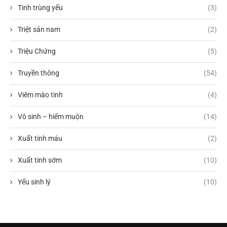
Tinh trùng yếu
(3)
Triệt sản nam
(2)
Triệu Chứng
(5)
Truyền thông
(54)
Viêm mào tinh
(4)
Vô sinh – hiếm muộn
(14)
Xuất tinh máu
(2)
Xuất tinh sớm
(10)
Yếu sinh lý
(10)