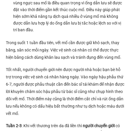
vùng ngực sau mổ là điều quan trọng vì ống dẫn lưu sẽ được
đặt vào thời điểm gần kết thúc cuộc mổ. Điều này giúp phát
hiện sớm khả năng tụ dịch quá nhiều ở vùng mổ mà không
được dẫn lưu hợp lý do ống dẫn lưu bị tắc hoặc lệch so với vị
trí ban đầu.
Trong suốt 1 tuần đầu tiên, vết mổ cần được giữ khô sạch, thay
băng, săn sóc mỗi ngày. Việc vệ sinh cá nhân có thể được thực
hiện bằng cách dùng khăn lau sạch và tránh đụng đến vùng mổ.
Tốt nhất, người chuyển giới nên được người nhà hoặc bạn bè hỗ
trợ trong việc vệ sinh cá nhân hàng ngày. Vào ngày hậu phẫu thứ
6-7, người được phẫu thuật cần đến bác sĩ tái khám để nhận được
lời khuyên chăm sóc hậu phẫu từ bác sĩ cũng như chụp hình theo
dõi vết mổ. Thời điểm này cũng là thời điểm cắt chỉ và rút ống dẫn
lưu nếu không có dấu hiệu bất thường như tụ dịch hoặc máu dưới
vết mổ.
Tuần 2-3
: Khi vết thương trên da đã liền thì
người chuyển giới
có