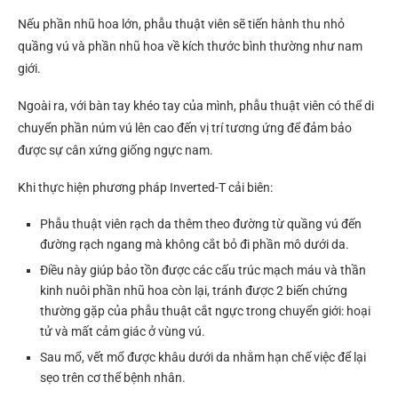
Nếu phần nhũ hoa lớn, phẫu thuật viên sẽ tiến hành thu nhỏ
quầng vú và phần nhũ hoa về kích thước bình thường như nam
giới.
Ngoài ra, với bàn tay khéo tay của mình, phẫu thuật viên có thể di
chuyển phần núm vú lên cao đến vị trí tương ứng để đảm bảo
được sự cân xứng giống ngực nam.
Khi thực hiện phương pháp Inverted-T cải biên:
Phẫu thuật viên rạch da thêm theo đường từ quầng vú đến
đường rạch ngang mà không cắt bỏ đi phần mô dưới da.
Điều này giúp bảo tồn được các cấu trúc mạch máu và thần
kinh nuôi phần nhũ hoa còn lại, tránh được 2 biến chứng
thường gặp của phẫu thuật cắt ngực trong chuyển giới: hoại
tử và mất cảm giác ở vùng vú.
Sau mổ, vết mổ được khâu dưới da nhằm hạn chế việc để lại
sẹo trên cơ thể bệnh nhân.