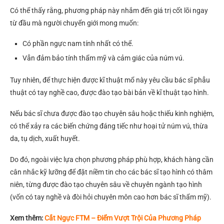
Có thể thấy rằng, phương pháp này nhắm đến giá trị cốt lõi ngay
từ đầu mà người chuyển giới mong muốn:
Có phần ngực nam tính nhất có thể.
Vẫn đảm bảo tính thẩm mỹ và cảm giác của núm vú.
Tuy nhiên, để thực hiện được kĩ thuật mổ này yêu cầu bác sĩ phẫu
thuật có tay nghề cao, được đào tạo bài bản về kĩ thuật tạo hình.
Nếu bác sĩ chưa được đào tạo chuyên sâu hoặc thiếu kinh nghiệm,
có thể xảy ra các biến chứng đáng tiếc như hoại tử núm vú, thừa
da, tụ dịch, xuất huyết.
Do đó, ngoài việc lựa chọn phương pháp phù hợp, khách hàng cần
cân nhắc kỹ lưỡng để đặt niềm tin cho các bác sĩ tạo hình có thâm
niên, từng được đào tạo chuyên sâu về chuyên ngành tạo hình
(vốn có tay nghề và đòi hỏi chuyên môn cao hơn bác sĩ thẩm mỹ).
Xem thêm:
Cắt Ngực FTM – Điểm Vượt Trội Của Phương Pháp