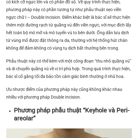
có kích cỡ ngực lớn và có phần đồ sộ. Về quy trình thực hiện,
phương pháp này có phần tương tự như phẫu thuật sẹo viền
ngực chữ I – Double Incision. Điểm khác biệt là bác sĩ sẽ thực hiện
thêm một đường rạch từ quầng vú đến viền ngực, với mục đích lấy
hết toàn bộ mô mỡ và mô tuyến vú to bên dưới. Ống dẫn lưu dịch
từ vùng mổ được đặt thông ra da, thường với hệ thống hút chân
không để đảm không có vùng tụ dịch bất thường bên trong.
Phẫu thuật này có thể kèm với một công đoạn “thu nhỏ quầng vú”
và di chuyển quầng vú về vị trí phù hợp. Trong quá trình thực hiện,
bác sĩ cố gắng tối đa bảo tồn cảm giác bình thường ở nhũ hoa.
Ưu nhược điểm của phương pháp này cũng không khác nhau
nhiều với phương pháp Double Incision.
Phương pháp phẫu thuật “Keyhole và Peri-
areolar”