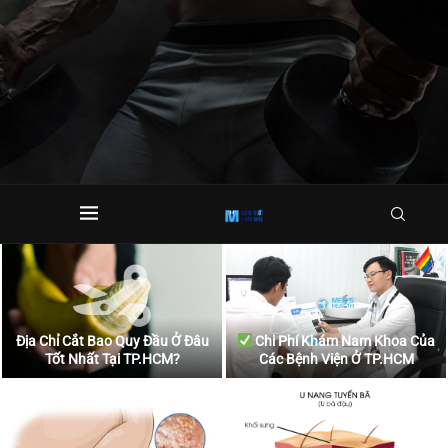
Địa Chỉ Cắt Bao Quy Đầu Ở Đâu
Chi Phí Khám Nam Khoa Của
Tốt Nhất Tại TP.HCM?
Các Bệnh Viện Ở TP.HCM