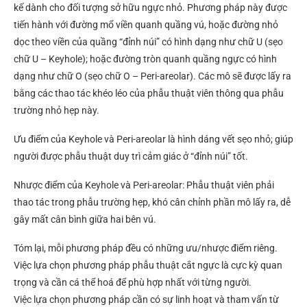
kế dành cho đối tượng sở hữu ngực nhỏ. Phương pháp này được
tiến hành với đường mổ viền quanh quầng vú, hoặc đường nhỏ
dọc theo viền của quầng “đỉnh núi” có hình dạng như chữ U (sẹo
chữ U – Keyhole); hoặc đường tròn quanh quầng ngực có hình
dạng như chữ O (sẹo chữ O – Peri-areolar). Các mô sẽ được lấy ra
bằng các thao tác khéo léo của phẫu thuật viên thông qua phẫu
trường nhỏ hẹp này.
Ưu điểm của Keyhole và Peri-areolar là hình dáng vết sẹo nhỏ; giúp
người được phẫu thuật duy trì cảm giác ở “đỉnh núi” tốt.
Nhược điểm của Keyhole và Peri-areolar: Phẫu thuật viên phải
thao tác trong phẫu trường hẹp, khó cân chỉnh phần mô lấy ra, dễ
gây mất cân bình giữa hai bên vú.
Tóm lại, mỗi phương pháp đều có những ưu/nhược điểm riêng.
Việc lựa chọn phương pháp phẫu thuật cắt ngực là cực kỳ quan
trọng và cần cá thể hoá để phù hợp nhất với từng người.
Việc lựa chọn phương pháp cần có sự linh hoạt và tham vấn từ