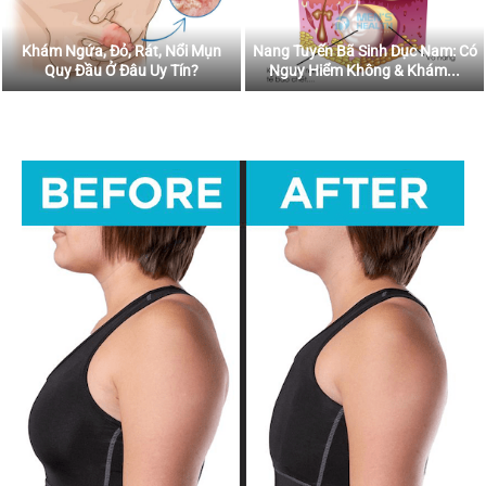
Khám Ngứa, Đỏ, Rát, Nổi Mụn
Nang Tuyến Bã Sinh Dục Nam: Có
Quy Đầu Ở Đâu Uy Tín?
Nguy Hiểm Không & Khám...