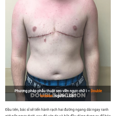
Phương pháp phẫu thuật sẹo viền ngực chữ I –
Double
Incision
. Nguồn: LGBT
Đầu tiên, bác sĩ sẽ tiến hành rạch hai đường ngang dài ngay ranh
giới nếp ngực dưới, sau đó vén da và bắt đầu dùng dụng cụ để bóc