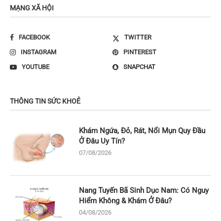
MẠNG XÃ HỘI
FACEBOOK
TWITTER
INSTAGRAM
PINTEREST
YOUTUBE
SNAPCHAT
THÔNG TIN SỨC KHOẺ
Khám Ngứa, Đỏ, Rát, Nổi Mụn Quy Đầu
Ở Đâu Uy Tín?
07/08/2026
Nang Tuyến Bã Sinh Dục Nam: Có Nguy
Hiểm Không & Khám Ở Đâu?
04/08/2026