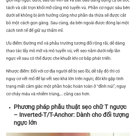
tách và cắt trọn khối mỡ cũng mô tuyến vú. Phần cơ ngực sâu bên
dưới sẽ không bị ảnh hưởng cũng như phần da thừa sẽ được cắt
bỏ một cách gọn gàng. Sau cùng, da bên ngoài được đóng lại một
cách tinh tế để giữ sự thẩm mĩ.
Ưu điểm: Đường mổ và phẫu trường tương đối rộng rãi, dễ dàng
thao tác lấy mô mỡ và mô tuyến vú; vết sẹo nằm dưới nếp lằn
ngực về sau có thể được che khuất khi cơ bắp phát triển.
Nhược điểm: Đối với cơ địa người dễ bị sẹo lồi, dễ tấy đỏ thì có
nguy cơ vết mổ để lại vết sẹo khá lớn trên ngực; đôi khi gặp tình
trạng mất cảm giác một phần hoặc hoàn toàn ở “đỉnh núi”; nguy
cơ chảy máu và nhiễm trùng,… cũng cao hơn.
Phương pháp phẫu thuật sẹo chữ T ngược
– Inverted-T/T-Anchor: Dành cho đối tượng
ngực lớn