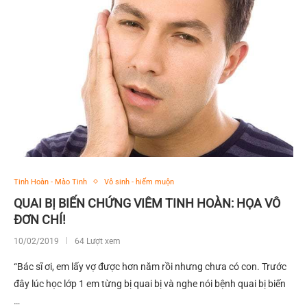
Tinh Hoàn - Mào Tinh
Vô sinh - hiếm muộn
QUAI BỊ BIẾN CHỨNG VIÊM TINH HOÀN: HỌA VÔ
ĐƠN CHÍ!
10/02/2019
64 Lượt xem
“Bác sĩ ơi, em lấy vợ được hơn năm rồi nhưng chưa có con. Trước
đây lúc học lớp 1 em từng bị quai bị và nghe nói bệnh quai bị biến
…