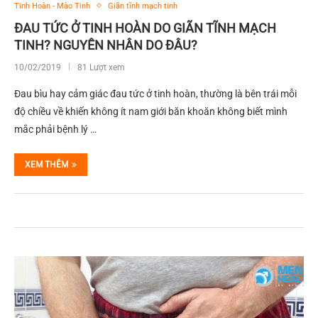
Tinh Hoàn - Mào Tinh
Giãn tĩnh mạch tinh
ĐAU TỨC Ở TINH HOÀN DO GIÃN TĨNH MẠCH
TINH? NGUYÊN NHÂN DO ĐÂU?
10/02/2019
81 Lượt xem
Đau bìu hay cảm giác đau tức ở tinh hoàn, thường là bên trái mỗi
độ chiều về khiến không ít nam giới băn khoăn không biết mình
mắc phải bệnh lý …
XEM THÊM