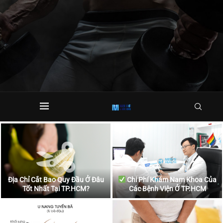
Địa Chỉ Cắt Bao Quy Đầu Ở Đâu
Chi Phí Khám Nam Khoa Của
Tốt Nhất Tại TP.HCM?
Các Bệnh Viện Ở TP.HCM