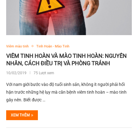
Viêm mào tinh
Tinh Hoàn - Mào Tinh
VIÊM TINH HOÀN VÀ MÀO TINH HOÀN: NGUYÊN
NHÂN, CÁCH ĐIỀU TRỊ VÀ PHÒNG TRÁNH
10/02/2019
75 Lượt xem
Với nam giới bước vào độ tuổi sinh sản, không ít người phải hối
hận trước những hệ lụy mà căn bệnh viêm tinh hoàn – mào tinh
gây nên. Biết được …
XEM THÊM