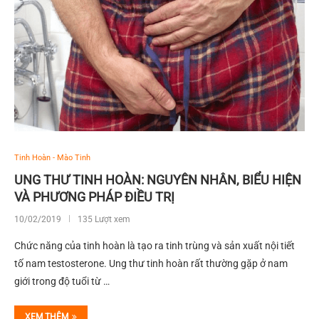
Tinh Hoàn - Mào Tinh
UNG THƯ TINH HOÀN: NGUYÊN NHÂN, BIỂU HIỆN
VÀ PHƯƠNG PHÁP ĐIỀU TRỊ
10/02/2019
135 Lượt xem
Chức năng của tinh hoàn là tạo ra tinh trùng và sản xuất nội tiết
tố nam testosterone. Ung thư tinh hoàn rất thường gặp ở nam
giới trong độ tuổi từ …
XEM THÊM