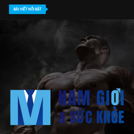
BÀI VIẾT NỔI BẬT
PHCM? Địa chỉ...
Bác sĩ gần 20 năm dấn thân điều...
Trung Tâm Sức Khỏ