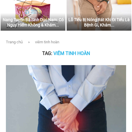
Nang Tuyến Bã Sinh Dục Nam: Có
Lỗ Tiểu Bị Nóng Rát Khi Đi Tiểu Là
Nguy Hiểm Không & Khám...
Bệnh Gì, Khám...
Trang chủ
»
viêm tinh hoàn
TAG:
VIÊM TINH HOÀN